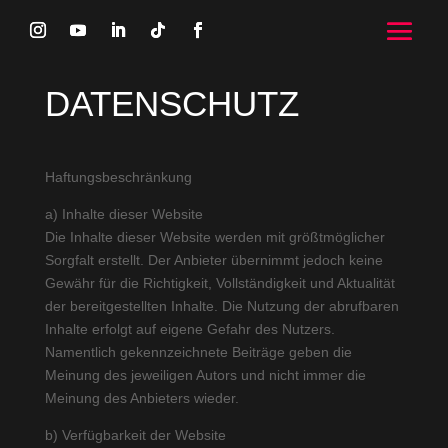
DATENSCHUTZ
Haftungsbeschränkung
a) Inhalte dieser Website
Die Inhalte dieser Website werden mit größtmöglicher
Sorgfalt erstellt. Der Anbieter übernimmt jedoch keine
Gewähr für die Richtigkeit, Vollständigkeit und Aktualität
der bereitgestellten Inhalte. Die Nutzung der abrufbaren
Inhalte erfolgt auf eigene Gefahr des Nutzers.
Namentlich gekennzeichnete Beiträge geben die
Meinung des jeweiligen Autors und nicht immer die
Meinung des Anbieters wieder.
b) Verfügbarkeit der Website